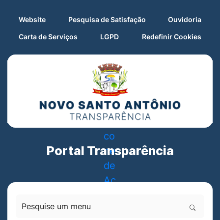
Seção de atalhos e links d
Ir para o conteúdo [alt+1]
Seção de atalhos e links
Ir para o menu [alt+2]
Website
Pesquisa de Satisfação
Ouvidoria
Ir para o rodapé [alt+4]
Abrir
Carta de Serviços
LGPD
Redefinir Cookies
Portal Transparência
Pesquise um menu